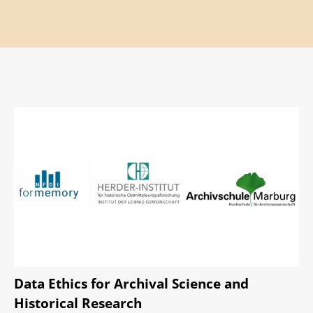
Rechtsgrundlagen
Veröffentlichungen
Leichte Sprache
Bibliothek
Forschung
Geschichte
E-Papers
MidosaXML
Stellenmarkt
Anreise und Parken
Blog (Extern)
Jahresberichte der Archivschule
Data Ethics for Archival Science and
Historical Research