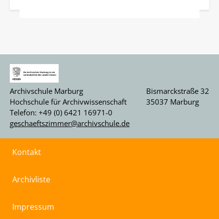
Archivschule Marburg
Bismarckstraße 32
Hochschule für Archivwissenschaft
35037 Marburg
Telefon: +49 (0) 6421 16971-0
geschaeftszimmer@archivschule.de
Kontakt
Archivliste
Impressum