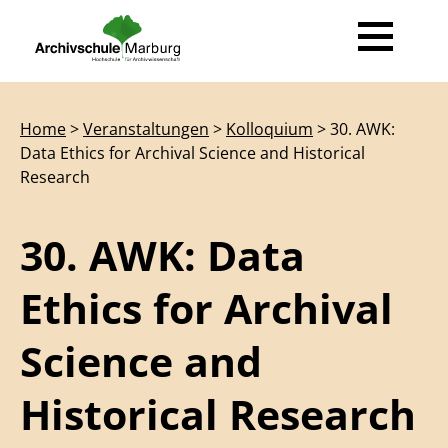
News
Home
>
Veranstaltungen
>
Kolloquium
> 30. AWK:
Data Ethics for Archival Science and Historical
Ausbildung
Research
Beruf Archivarin / Archivar
Fort- & Weiterbildung
30. AWK: Data
Der Weg zur Archivarin / zum Archivar
Ihre Ansprechpartner
Veranstaltungen
Ethics for Archival
Studienprojekte
Veranstaltungsportal
Kolloquium
Transferarbeiten
Informationen
Forum Archivrecht
Science and
Für Studierende
Lehrende
Über Uns
Historical Research
Gastdozentinnen und Gastdozenten
Hilfe / FAQ
Team
Publikationen