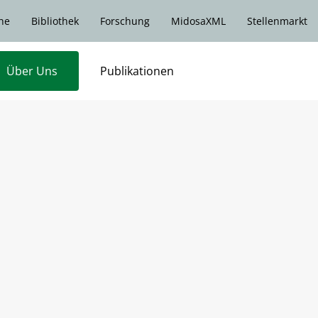
he
Bibliothek
Forschung
MidosaXML
Stellenmarkt
Über Uns
Publikationen