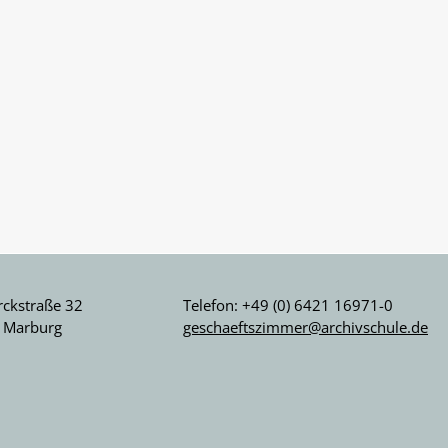
ckstraße 32
Telefon: +49 (0) 6421 16971-0
 Marburg
geschaeftszimmer@archivschule.de