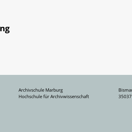
ang
Archivschule Marburg
Bismar
Hochschule für Archivwissenschaft
35037