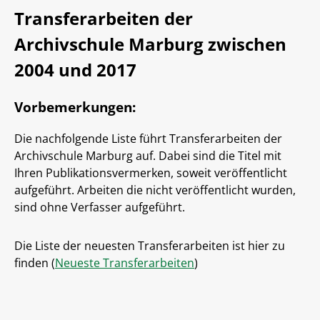
Transferarbeiten der
Fort- & Weiterbildung
Archivschule Marburg zwischen
Ihre Ansprechpartner
Veranstaltungen
2004 und 2017
Veranstaltungsportal
Kolloquium
Über Uns
Vorbemerkungen:
Informationen
Forum Archivrecht
Team
Publikationen
Die nachfolgende Liste führt Transferarbeiten der
Lehrende
Rechtsgrundlagen
Veröffentlichungen
Leichte Sprache
Bibliothek
Forschung
Archivschule Marburg auf. Dabei sind die Titel mit
Hilfe / FAQ
Ihren Publikationsvermerken, soweit veröffentlicht
Geschichte
E-Papers
aufgeführt. Arbeiten die nicht veröffentlicht wurden,
MidosaXML
Stellenmarkt
Anreise und Parken
sind ohne Verfasser aufgeführt.
Blog (Extern)
Jahresberichte der Archivschule
Die Liste der neuesten Transferarbeiten ist hier zu
finden (
Neueste Transferarbeiten
)