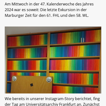
MidosaXML
Stellenmarkt
Am Mittwoch in der 47. Kalenderwoche des Jahres
Anreise und Parken
Blog (Extern)
2024 war es soweit: Die letzte Exkursion in der
Marburger Zeit für den 61. FHL und den 58. WL.
Jahresberichte der Archivschule
Wie bereits in unserer Instagram-Story berichtet, fing
der Tag am Universitätsarchiv Frankfurt an. Zunächst