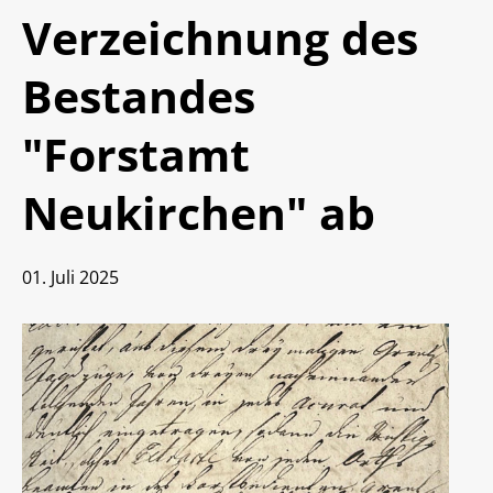
MidosaXML
Stellenmarkt
Verzeichnung des
Anreise und Parken
Blog (Extern)
Bestandes
Jahresberichte der Archivschule
"Forstamt
Neukirchen" ab
01. Juli 2025