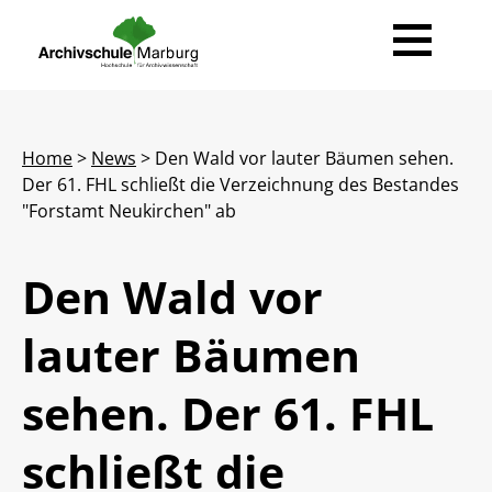
News
Home
>
News
> Den Wald vor lauter Bäumen sehen.
Ausbildung
Der 61. FHL schließt die Verzeichnung des Bestandes
"Forstamt Neukirchen" ab
Beruf Archivarin / Archivar
Fort- & Weiterbildung
Der Weg zur Archivarin / zum Archivar
Ihre Ansprechpartner
Veranstaltungen
Den Wald vor
Studienprojekte
Veranstaltungsportal
Kolloquium
Über Uns
lauter Bäumen
Transferarbeiten
Informationen
Forum Archivrecht
Team
Publikationen
sehen. Der 61. FHL
Für Studierende
Lehrende
Rechtsgrundlagen
Veröffentlichungen
Leichte Sprache
Bibliothek
Forschung
schließt die
Gastdozentinnen und Gastdozenten
Hilfe / FAQ
Geschichte
E-Papers